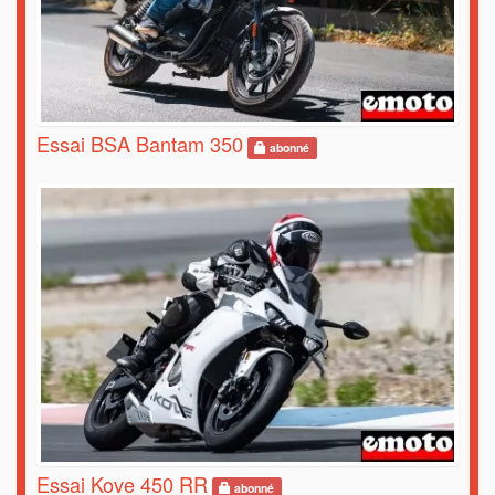
Essai BSA Bantam 350
abonné
Essai Kove 450 RR
abonné