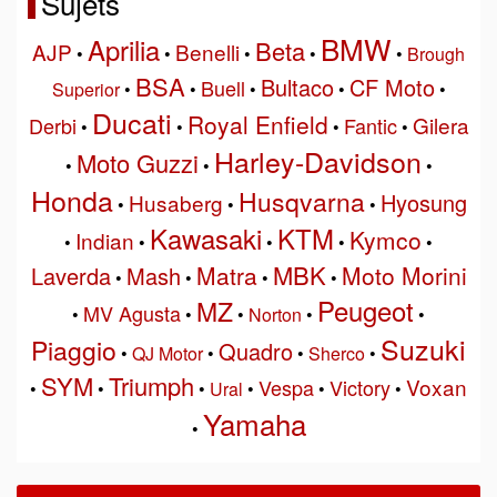
Sujets
BMW
Aprilia
Beta
AJP
Benelli
•
•
•
•
•
Brough
BSA
Bultaco
CF Moto
Buell
Superior
•
•
•
•
•
Ducati
Royal Enfield
Gilera
Derbi
Fantic
•
•
•
•
Harley-Davidson
Moto Guzzi
•
•
•
Honda
Husqvarna
Hyosung
Husaberg
•
•
•
Kawasaki
KTM
Kymco
Indian
•
•
•
•
•
MBK
Matra
Moto Morini
Laverda
Mash
•
•
•
•
Peugeot
MZ
MV Agusta
•
•
•
Norton
•
•
Suzuki
Piaggio
Quadro
•
QJ Motor
•
•
Sherco
•
SYM
Triumph
Voxan
Vespa
Victory
•
•
•
Ural
•
•
•
Yamaha
•