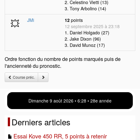
2. Celestino Vietti (13)
3. Tony Arbolino (14)
💥
JMi
12
points
12 septembre 2025 à 23:18
1. Daniel Holgado (27)
2. Jake Dixon (96)
3. David Munoz (17)
Ordre fonction du nombre de points marqués puis de
l'ancienneté du pronostic.
Course préc.
Dimanche 9 août 2026 • 6 28 • 28e année
Derniers articles
Essai Kove 450 RR, 5 points à retenir