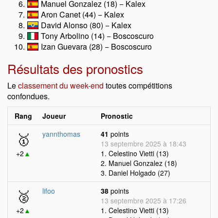
Manuel Gonzalez (18) − Kalex
Aron Canet (44) − Kalex
David Alonso (80) − Kalex
Tony Arbolino (14) − Boscoscuro
Izan Guevara (28) − Boscoscuro
Résultats des pronostics
Le
classement du week-end
toutes compétitions
confondues.
Rang
Joueur
Pronostic
🥇
yannthomas
41
points
13 septembre 2025 à 18:43
+2
▲
1. Celestino Vietti (13)
2. Manuel Gonzalez (18)
3. Daniel Holgado (27)
🥈
lifoo
38
points
13 septembre 2025 à 17:26
+2
▲
1. Celestino Vietti (13)