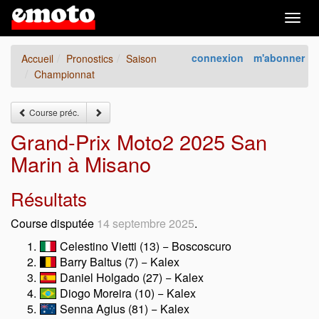
Togg
navig
connexion
m'abonner
Accueil
Pronostics
Saison
Championnat
Course préc.
Grand-Prix Moto2 2025 San
Marin à Misano
Résultats
Course disputée
14 septembre 2025
.
Celestino Vietti (13) − Boscoscuro
Barry Baltus (7) − Kalex
Daniel Holgado (27) − Kalex
Diogo Moreira (10) − Kalex
Senna Agius (81) − Kalex