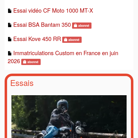
Essai vidéo CF Moto 1000 MT-X
Essai BSA Bantam 350
abonné
Essai Kove 450 RR
abonné
Immatriculations Custom en France en juin
2026
abonné
Essais