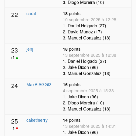
3. Diogo Moreira (10)
22
carat
18
points
10 septembre 2025 à 12:25
1. Daniel Holgado (27)
2. David Munoz (17)
3. Manuel Gonzalez (18)
23
jenj
18
points
13 septembre 2025 à 12:38
+1
▲
1. Daniel Holgado (27)
2. Jake Dixon (96)
3. Manuel Gonzalez (18)
24
MaxBIAGGI3
16
points
4 septembre 2025 à 15:33
1. Jake Dixon (96)
2. Diogo Moreira (10)
3. Manuel Gonzalez (18)
25
cakethierry
14
points
13 septembre 2025 à 14:31
−1
▼
1. Jake Dixon (96)