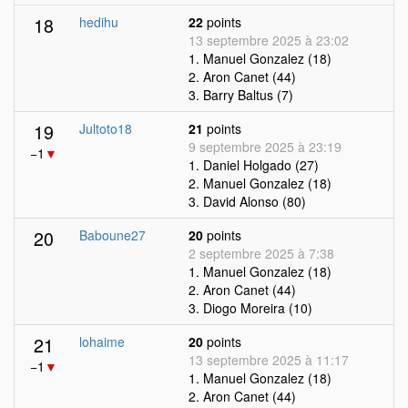
18
hedihu
22
points
13 septembre 2025 à 23:02
1. Manuel Gonzalez (18)
2. Aron Canet (44)
3. Barry Baltus (7)
19
Jultoto18
21
points
9 septembre 2025 à 23:19
−1
▼
1. Daniel Holgado (27)
2. Manuel Gonzalez (18)
3. David Alonso (80)
20
Baboune27
20
points
2 septembre 2025 à 7:38
1. Manuel Gonzalez (18)
2. Aron Canet (44)
3. Diogo Moreira (10)
21
lohaime
20
points
13 septembre 2025 à 11:17
−1
▼
1. Manuel Gonzalez (18)
2. Aron Canet (44)