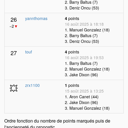
2. Barry Baltus (7)
3. Deniz Oncu (53)
26
yannthomas
4
points
16 août 2025 à 18:18
−2
▼
1. Manuel Gonzalez (18)
2. Barry Baltus (7)
3. Deniz Oncu (53)
27
touf
4
points
16 août 2025 à 19:53
1. Barry Baltus (7)
2. Manuel Gonzalez (18)
3. Jake Dixon (96)
💥
zrx1100
1
points
15 août 2025 à 13:25
1. Aron Canet (44)
2. Jake Dixon (96)
3. Manuel Gonzalez (18)
Ordre fonction du nombre de points marqués puis de
l'ancienneté du pronostic.