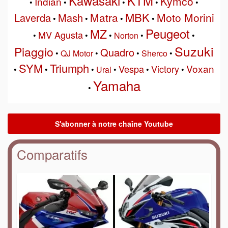
Kawasaki
KTM
Kymco
Indian
•
•
•
•
•
MBK
Matra
Moto Morini
Laverda
Mash
•
•
•
•
Peugeot
MZ
MV Agusta
•
•
•
Norton
•
•
Suzuki
Piaggio
Quadro
•
QJ Motor
•
•
Sherco
•
SYM
Triumph
Voxan
Vespa
Victory
•
•
•
Ural
•
•
•
Yamaha
•
Comparatifs