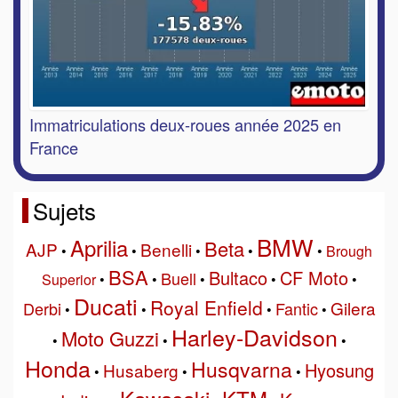
Immatriculations deux-roues année 2025 en
France
Sujets
BMW
Aprilia
Beta
AJP
Benelli
•
•
•
•
•
Brough
BSA
Bultaco
CF Moto
Buell
Superior
•
•
•
•
•
Ducati
Royal Enfield
Gilera
Derbi
Fantic
•
•
•
•
Harley-Davidson
Moto Guzzi
•
•
•
Honda
Husqvarna
Hyosung
Husaberg
•
•
•