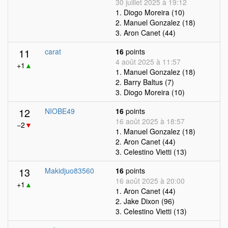
30 juillet 2025 à 19:12
1. Diogo Moreira (10)
2. Manuel Gonzalez (18)
3. Aron Canet (44)
11
carat
16
points
4 août 2025 à 11:57
+1
▲
1. Manuel Gonzalez (18)
2. Barry Baltus (7)
3. Diogo Moreira (10)
12
NIOBE49
16
points
16 août 2025 à 18:57
−2
▼
1. Manuel Gonzalez (18)
2. Aron Canet (44)
3. Celestino Vietti (13)
13
Makidjuo83560
16
points
16 août 2025 à 20:00
+1
▲
1. Aron Canet (44)
2. Jake Dixon (96)
3. Celestino Vietti (13)