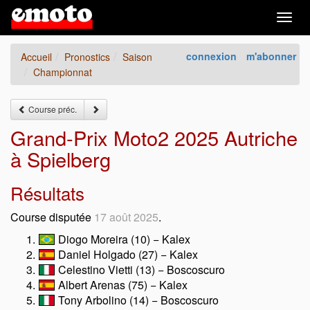
Togg
navig
connexion
m'abonner
Accueil
Pronostics
Saison
Championnat
Course préc.
Grand-Prix Moto2 2025 Autriche
à Spielberg
Résultats
Course disputée
17 août 2025
.
Diogo Moreira (10) − Kalex
Daniel Holgado (27) − Kalex
Celestino Vietti (13) − Boscoscuro
Albert Arenas (75) − Kalex
Tony Arbolino (14) − Boscoscuro