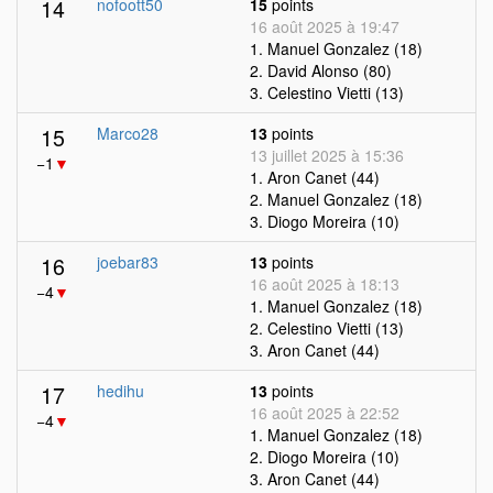
14
nofoott50
15
points
16 août 2025 à 19:47
1. Manuel Gonzalez (18)
2. David Alonso (80)
3. Celestino Vietti (13)
15
Marco28
13
points
13 juillet 2025 à 15:36
−1
▼
1. Aron Canet (44)
2. Manuel Gonzalez (18)
3. Diogo Moreira (10)
16
joebar83
13
points
16 août 2025 à 18:13
−4
▼
1. Manuel Gonzalez (18)
2. Celestino Vietti (13)
3. Aron Canet (44)
17
hedihu
13
points
16 août 2025 à 22:52
−4
▼
1. Manuel Gonzalez (18)
2. Diogo Moreira (10)
3. Aron Canet (44)