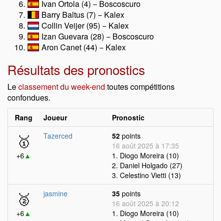
Ivan Ortola (4) − Boscoscuro
Barry Baltus (7) − Kalex
Collin Veijer (95) − Kalex
Izan Guevara (28) − Boscoscuro
Aron Canet (44) − Kalex
Résultats des pronostics
Le
classement du week-end
toutes compétitions
confondues.
Rang
Joueur
Pronostic
🥇
Tazerced
52
points
16 août 2025 à 17:35
+6
▲
1. Diogo Moreira (10)
2. Daniel Holgado (27)
3. Celestino Vietti (13)
🥈
jasmine
35
points
16 août 2025 à 20:12
+6
▲
1. Diogo Moreira (10)